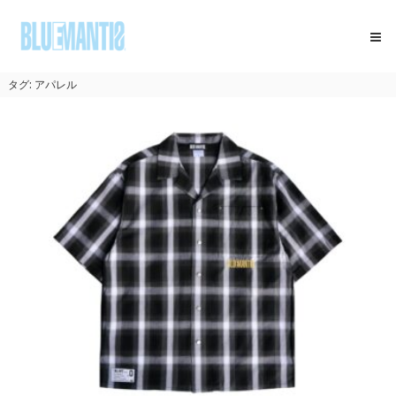
コ
BLUEMANTIS
ン
テ
ン
ツ
タグ:
アパレル
へ
ス
キ
ッ
プ