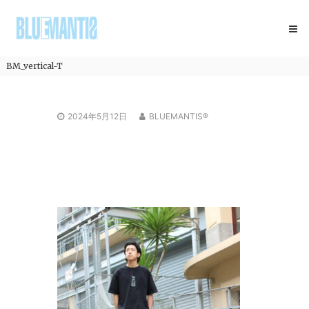
コ
BLUEMANTIS
ン
テ
ン
ツ
BM_vertical-T
へ
ス
キ
2024年5月12日
BLUEMANTIS®
ッ
プ