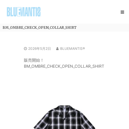
コ
BLUEMANTIS
ン
テ
ン
ツ
BM_OMBRE_CHECK_OPEN_COLLAR_SHIRT
へ
ス
キ
2026年5月2日
BLUEMANTIS®
ッ
プ
販売開始！
BM_OMBRE_CHECK_OPEN_COLLAR_SHIRT