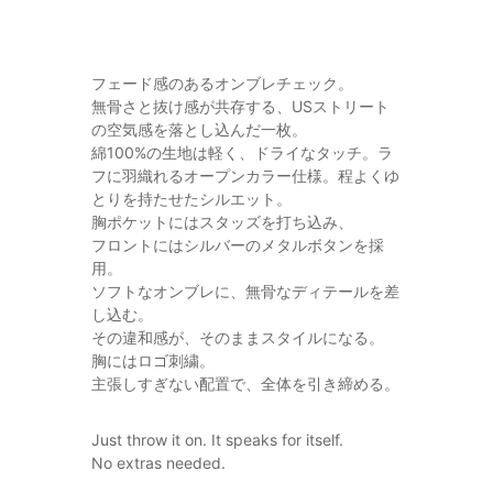
フェード感のあるオンブレチェック。
無骨さと抜け感が共存する、USストリート
の空気感を落とし込んだ一枚。
綿100%の生地は軽く、ドライなタッチ。ラ
フに羽織れるオープンカラー仕様。程よくゆ
とりを持たせたシルエット。
胸ポケットにはスタッズを打ち込み、
フロントにはシルバーのメタルボタンを採
用。
ソフトなオンブレに、無骨なディテールを差
し込む。
その違和感が、そのままスタイルになる。
胸にはロゴ刺繍。
主張しすぎない配置で、全体を引き締める。
Just throw it on. It speaks for itself.
No extras needed.