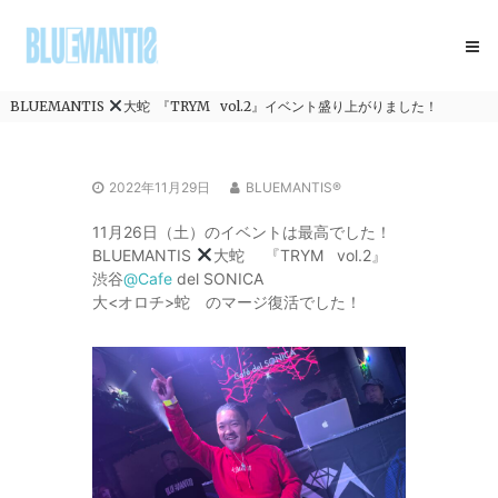
コ
BLUEMANTIS
ン
テ
ン
ツ
BLUEMANTIS
大蛇 『TRYM vol.2』イベント盛り上がりました！
へ
ス
キ
2022年11月29日
BLUEMANTIS®
ッ
プ
11月26日（土）のイベントは最高でした！
BLUEMANTIS
大蛇 『TRYM vol.2』
渋谷
@Cafe
del SONICA
大<オロチ>蛇 のマージ復活でした！