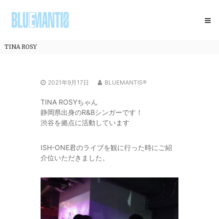
コ
BLUEMANTIS
ン
テ
ン
ツ
TINA ROSY
へ
ス
キ
2021年9月17日
BLUEMANTIS®
ッ
プ
TINA ROSYちゃん
静岡県出身のR&Bシンガーです！
渋谷を拠点に活動しています
ISH-ONE君のライブを観に行った時にご紹
介位いただきました。