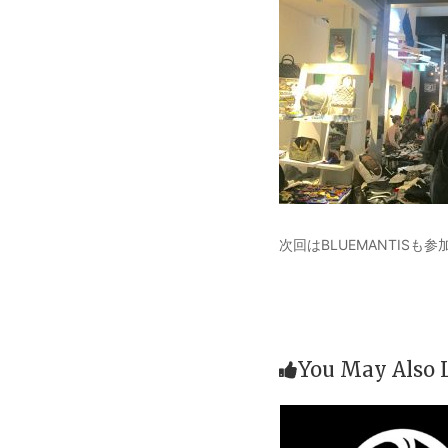
次回はBLUEMANTISも
You May Also 