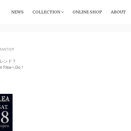
NEWS
COLLECTION
ONLINE SHOP
ABOUT
MANTIS®
レンド？
FleaへGo！