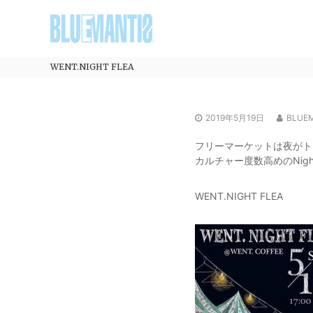
コ
BLUEMANTIS
ン
テ
ン
ツ
WENT.NIGHT FLEA
へ
ス
キ
2019年5月19日
BLUE
ッ
プ
フリーマーケットは夜がト
カルチャー度数高めのNight 
WENT.NIGHT FLEA