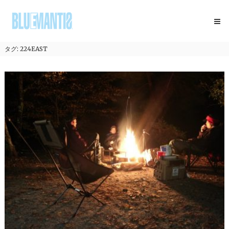
コ
BLUEMANTIS
ン
テ
ン
ツ
タグ:
224EAST
へ
ス
キ
ッ
プ