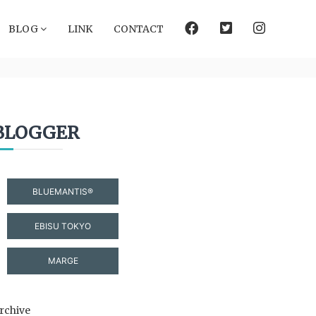
facebook
Twitter
instagram
BLOG
LINK
CONTACT
BLOGGER
BLUEMANTIS®
EBISU TOKYO
MARGE
rchive