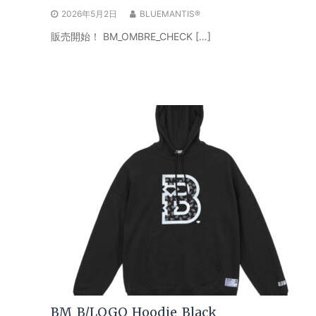
2026年5月2日
BLUEMANTIS®
販売開始！ BM_OMBRE_CHECK […]
BM_B/LOGO_Hoodie_Black