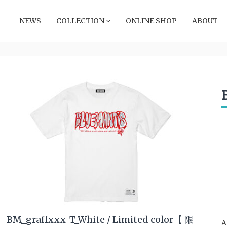
NEWS
COLLECTION
ONLINE SHOP
ABOUT
BM_graffxxx-T_White / Limited color【 限
A