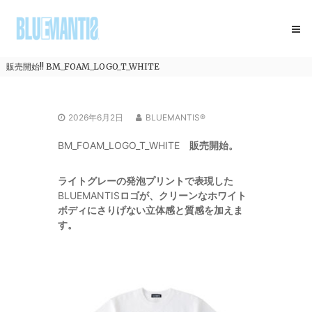
コ
BLUEMANTIS
ン
テ
ン
ツ
販売開始!! BM_FOAM_LOGO_T_WHITE
へ
ス
キ
2026年6月2日
BLUEMANTIS®
ッ
プ
BM_FOAM_LOGO_T_WHITE
販売開始。
ライトグレーの発泡プリントで表現した
BLUEMANTIS
ロゴが、クリーンなホワイト
ボディにさりげない立体感と質感を加えま
す。