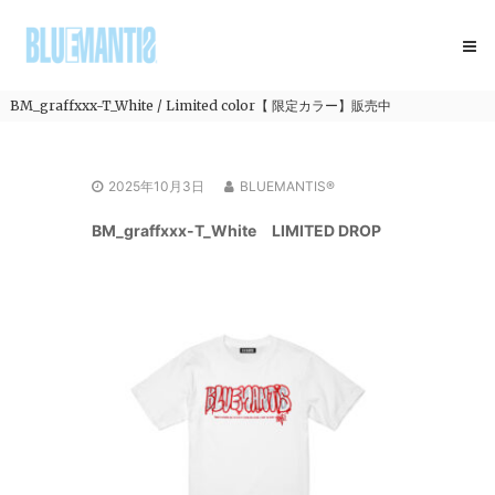
コ
BLUEMANTIS
ン
テ
ン
ツ
BM_graffxxx-T_White / Limited color【 限定カラー】販売中
へ
ス
キ
2025年10月3日
BLUEMANTIS®
ッ
プ
BM_graffxxx-T_White LIMITED DROP