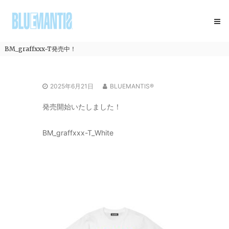
コ
BLUEMANTIS
ン
テ
ン
ツ
BM_graffxxx-T発売中！
へ
ス
キ
2025年6月21日
BLUEMANTIS®
ッ
プ
発売開始いたしました！
BM_graffxxx-T_White