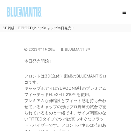
コ
BLUEMANTIS
ン
テ
ン
ツ
3D刺繍 FITTEDタイプキャップ本日発売！
へ
ス
キ
2023年11月26日
BLUEMANTIS®
ッ
プ
本日発売開始！
フロントは3D(立体）刺繍のBLUEMANTISロ
ゴです。
キャップボディはYUPOONG社のプレミアム
フィッテッドFLEXFIT 210® を使用。
プレミアムな伸縮性とフィット感を持ち合わ
せているキャップの形はプロ野球の試合で被
られているものと一緒です。サイズ調整のな
いFITTEDタイプでツバは真っすぐなフラッ
ト・バイザーです。フロントパネルは芯のあ