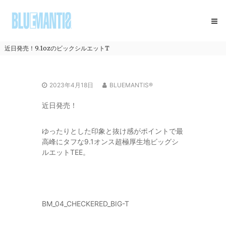
コ
BLUEMANTIS
ン
テ
ン
ツ
近日発売！9.1ozのビックシルエットT
へ
ス
キ
2023年4月18日
BLUEMANTIS®
ッ
プ
近日発売！
ゆったりとした印象と抜け感がポイントで最
高峰にタフな9.1オンス超極厚生地ビッグシ
ルエットTEE。
BM_04_CHECKERED_BIG-T