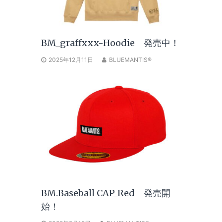
BM_graffxxx-Hoodie 発売中！
2025年12月11日
BLUEMANTIS®
BM.Baseball CAP_Red 発売開
始！