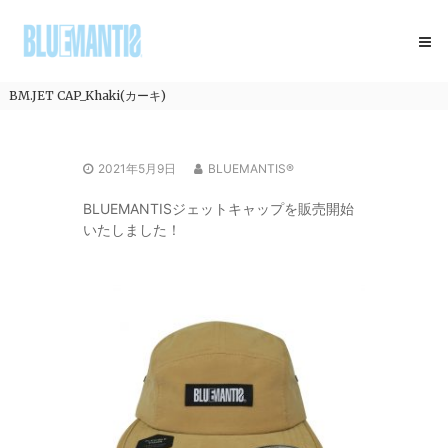
コ
BLUEMANTIS
ン
テ
ン
ツ
BM.JET CAP_Khaki(カーキ)
へ
ス
キ
2021年5月9日
BLUEMANTIS®
ッ
プ
BLUEMANTISジェットキャップを販売開始
いたしました！