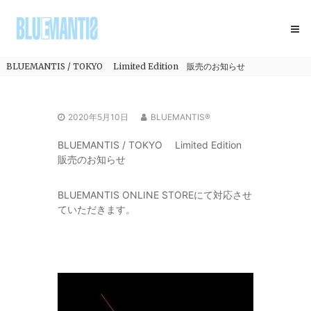
コ
BLUEMANTIS
ン
テ
ン
ツ
BLUEMANTIS / TOKYO Limited Edition 販売のお知らせ
へ
ス
キ
2020年5月10日
BLUEMANTIS®
ッ
プ
BLUEMANTIS / TOKYO
Limited Edition
販売のお知らせ
BLUEMANTIS ONLINE STOREにて対応させ
ていただきます。