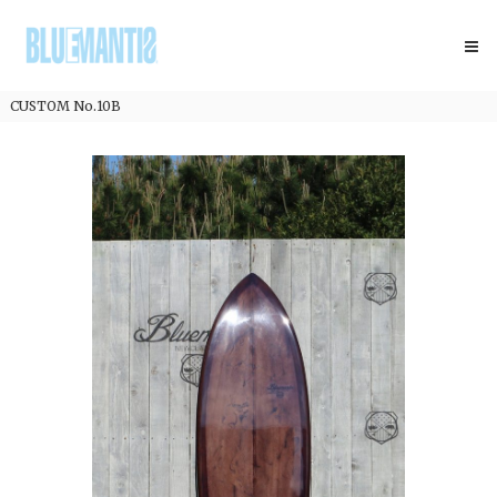
コ
BLUEMANTIS
ン
テ
ン
ツ
CUSTOM No.10B
へ
ス
キ
ッ
プ