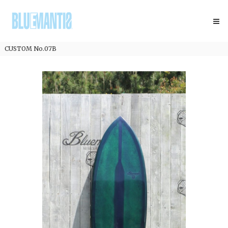
コ
BLUEMANTIS
ン
テ
ン
ツ
CUSTOM No.07B
へ
ス
キ
ッ
プ