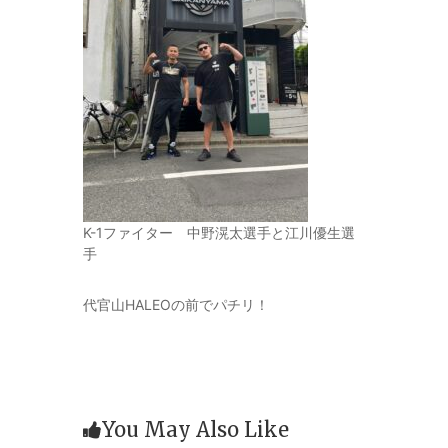
K-1ファイター 中野滉太選手と江川優生選
手
代官山HALEOの前でパチリ！
You May Also Like