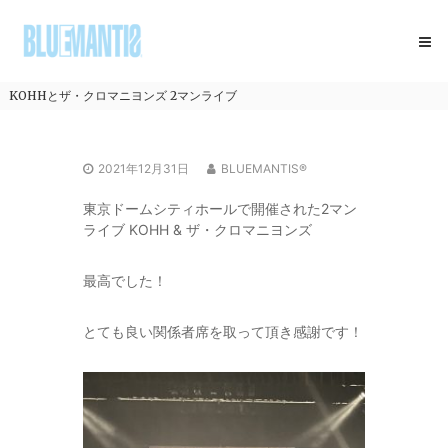
コ
BLUEMANTIS
ン
テ
ン
ツ
KOHHとザ・クロマニヨンズ 2マンライブ
へ
ス
キ
2021年12月31日
BLUEMANTIS®
ッ
プ
東京ドームシティホールで開催された2マン
ライブ KOHH & ザ・クロマニヨンズ
最高でした！
とても良い関係者席を取って頂き感謝です！