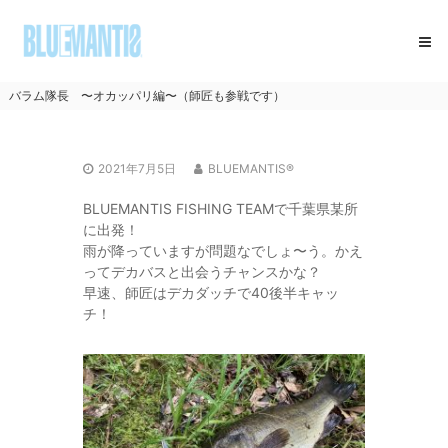
コ
BLUEMANTIS
ン
テ
ン
ツ
バラム隊長 〜オカッパリ編〜（師匠も参戦です）
へ
ス
キ
2021年7月5日
BLUEMANTIS®
ッ
プ
BLUEMANTIS FISHING TEAMで千葉県某所
に出発！
雨が降っていますが問題なでしょ〜う。かえ
ってデカバスと出会うチャンスかな？
早速、師匠はデカダッチで40後半キャッ
チ！