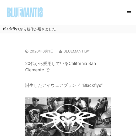
コ
BLUEMANTIS
ン
テ
ン
ツ
Blackflysから新作が届きました
へ
ス
キ
2020年6月1日
BLUEMANTIS®
ッ
プ
20代から愛用しているCalifornia San
Clemente で
誕生したアイウェアブランド “Blackflys”