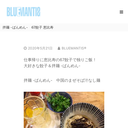
コ
BLUEMANTIS
ン
テ
ン
ツ
拌麺 -ばんめん- 67餃子 恵比寿
へ
ス
キ
2020年5月21日
BLUEMANTIS®
ッ
プ
仕事帰りに恵比寿の67餃子で独りご飯！
大好きな餃子＆拌麺 -ばんめん-
拌麺 -ばんめん- 中国のまぜそば汁なし麺