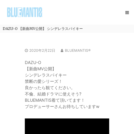
コ
BLUEMANTIS
ン
テ
ン
ツ
DAZU-O 【新曲MV公開】 シンデレラスパイキー
へ
ス
キ
2020年2月22日
BLUEMANTIS®
ッ
プ
DAZU-O
【新曲MV公開】
シンデレラスパイキー
禁断の愛シリーズ！
良かったら観てください。
不倫、結婚ドラマに使えそう
?
BLUEMANTIS着て頂いてます！
プロデューサーさんお待ちしていますw