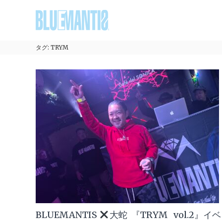
コ
BLUEMANTIS
ン
テ
ン
ツ
タグ:
TRYM
へ
ス
キ
ッ
プ
BLUEMANTIS
大蛇 『TRYM vol.2』イベ