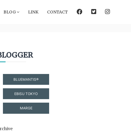
facebook
Twitter
instagram
BLOG
LINK
CONTACT
BLOGGER
BLUEMANTIS®
EBISU TOKYO
MARGE
rchive