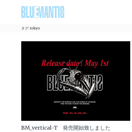
コ
BLUEMANTIS
ン
テ
ン
ツ
タグ:
tokyo
へ
ス
キ
ッ
プ
BM_vertical-T 発売開始致しました