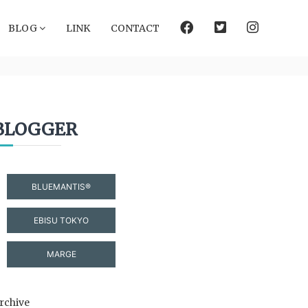
facebook
Twitter
instagram
BLOG
LINK
CONTACT
BLOGGER
BLUEMANTIS®
EBISU TOKYO
MARGE
rchive