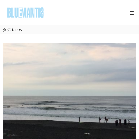
コ
BLUEMANTIS
ン
テ
ン
ツ
タグ:
tacos
へ
ス
キ
ッ
プ