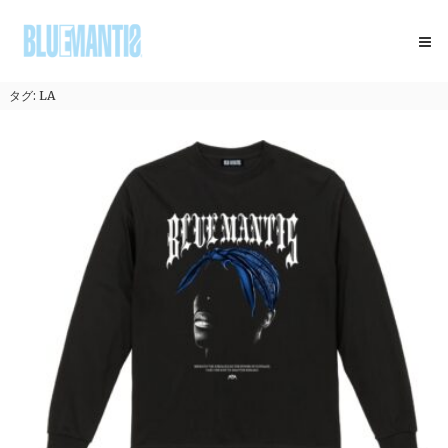
コ
BLUEMANTIS
ン
テ
ン
ツ
タグ:
LA
へ
ス
キ
ッ
プ