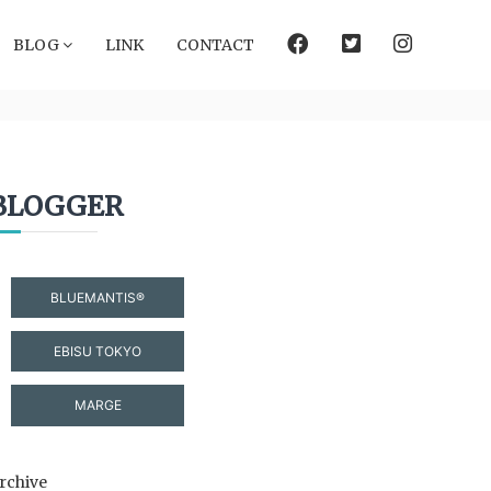
facebook
Twitter
instagram
BLOG
LINK
CONTACT
BLOGGER
BLUEMANTIS®
EBISU TOKYO
MARGE
rchive