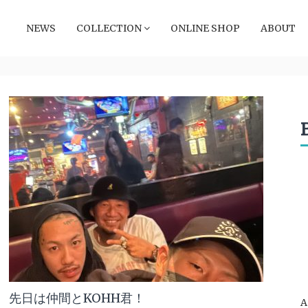
NEWS
COLLECTION
ONLINE SHOP
ABOUT
先日は仲間とKOHH君！
A