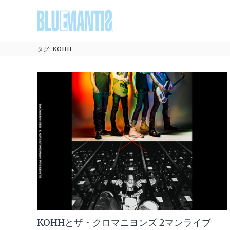
コ
BLUEMANTIS
ン
テ
ン
ツ
タグ:
KOHH
へ
ス
キ
ッ
プ
KOHHとザ・クロマニヨンズ 2マンライブ