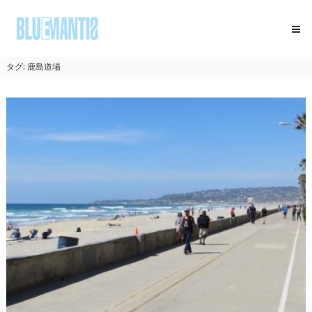
コ
BLUEMANTIS
ン
テ
ン
ツ
タグ:
鹿島道場
へ
ス
キ
ッ
プ