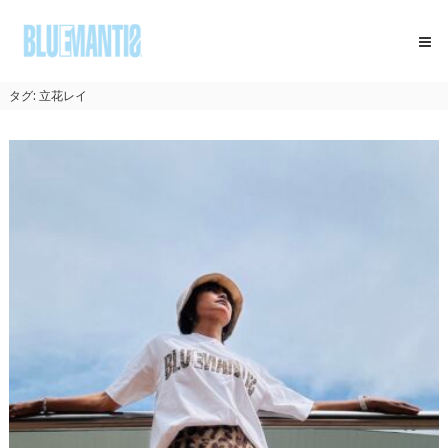
コ
BLUEMANTIS
ン
テ
ン
ツ
タグ:
立花レイ
へ
ス
キ
ッ
プ