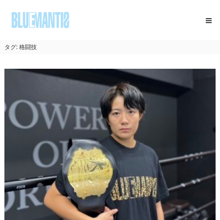
コ
BLUEMANTIS
ン
テ
ン
ツ
タグ:
格闘技
へ
ス
キ
ッ
プ