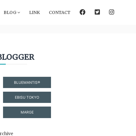
facebook
Twitter
instagram
BLOG
LINK
CONTACT
BLOGGER
BLUEMANTIS®
EBISU TOKYO
MARGE
rchive