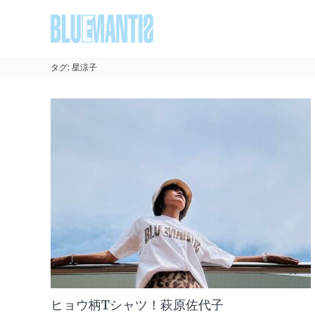
コ
BLUEMANTIS
ン
テ
ン
ツ
タグ:
星涼子
へ
ス
キ
ッ
プ
ヒョウ柄Tシャツ！萩原佐代子