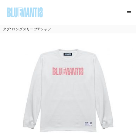
コ
BLUEMANTIS
ン
テ
ン
ツ
タグ:
ロングスリーブTシャツ
へ
ス
キ
ッ
プ