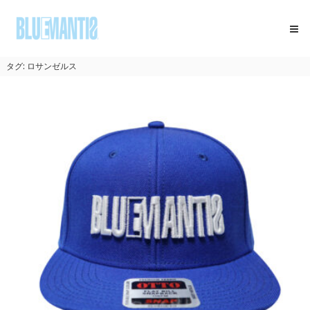
コ
BLUEMANTIS
ン
テ
ン
ツ
タグ:
ロサンゼルス
へ
ス
キ
ッ
プ