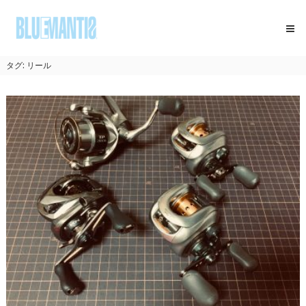
コ
BLUEMANTIS
ン
テ
ン
ツ
タグ:
リール
へ
ス
キ
ッ
プ