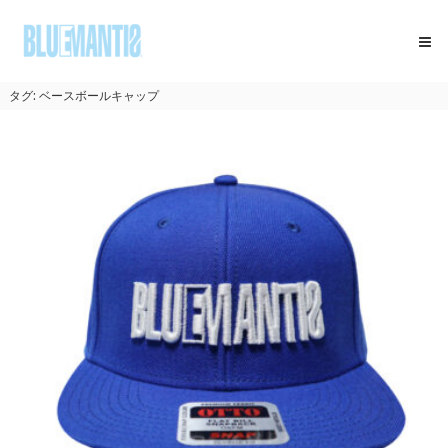
コ
BLUEMANTIS
ン
テ
ン
ツ
タグ:
ベースボールキャップ
へ
ス
キ
ッ
プ