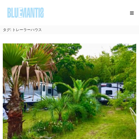
コ
BLUEMANTIS
ン
テ
ン
ツ
タグ:
トレーラーハウス
へ
ス
キ
ッ
プ