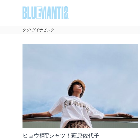
コ
BLUEMANTIS
ン
テ
ン
ツ
タグ:
ダイナピンク
へ
ス
キ
ッ
プ
ヒョウ柄Tシャツ！萩原佐代子