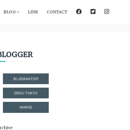
facebook
Twitter
instagram
BLOG
LINK
CONTACT
BLOGGER
BLUEMANTIS®
EBISU TOKYO
MARGE
rchive