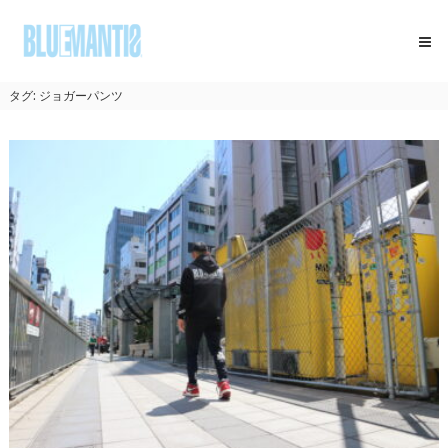
コ
BLUEMANTIS
ン
テ
ン
ツ
タグ:
ジョガーパンツ
へ
ス
キ
ッ
プ