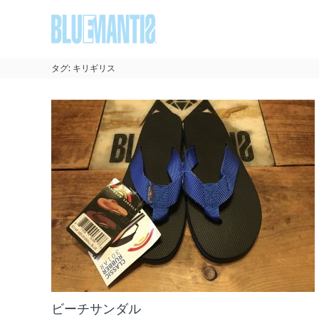
コ
BLUEMANTIS
ン
テ
ン
ツ
タグ:
キリギリス
へ
ス
キ
ッ
プ
ビーチサンダル