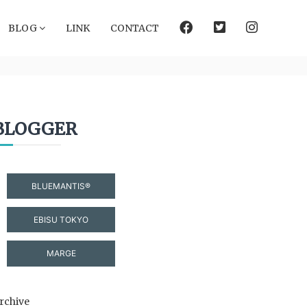
facebook
Twitter
instagram
BLOG
LINK
CONTACT
BLOGGER
BLUEMANTIS®
EBISU TOKYO
MARGE
rchive