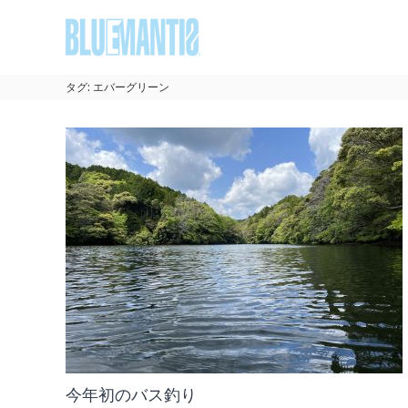
コ
BLUEMANTIS
ン
テ
ン
ツ
タグ:
エバーグリーン
へ
ス
キ
ッ
プ
今年初のバス釣り