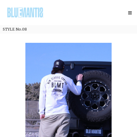
コ
BLUEMANTIS
ン
テ
ン
ツ
STYLE No.08
へ
ス
キ
ッ
プ