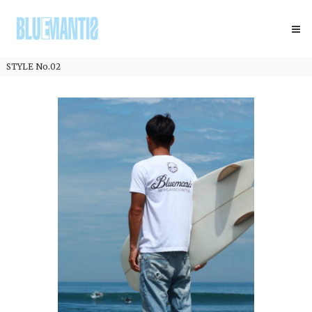
コ
BLUEMANTIS
ン
テ
ン
ツ
STYLE No.02
へ
ス
キ
ッ
プ