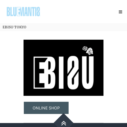
コ
BLUEMANTIS
ン
テ
ン
ツ
EBISU TOKYO
へ
ス
キ
ッ
プ
ONLINE SHOP