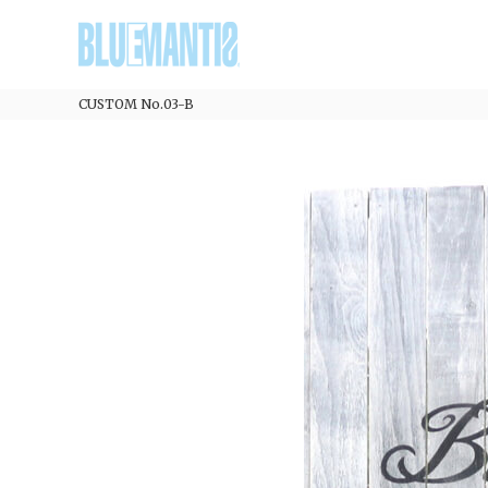
コ
BLUEMANTIS
ン
テ
ン
ツ
CUSTOM No.03-B
へ
ス
キ
ッ
プ